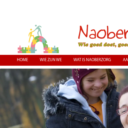
HOME
WIE ZIJN WE
WAT IS NAOBERZORG
AA