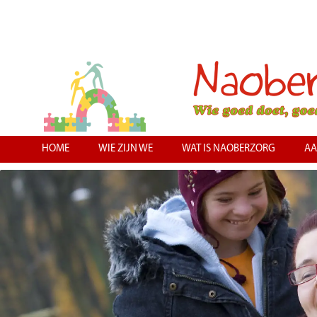
HOME
WIE ZIJN WE
WAT IS NAOBERZORG
AA