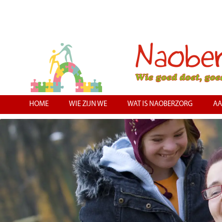
HOME
WIE ZIJN WE
WAT IS NAOBERZORG
AA