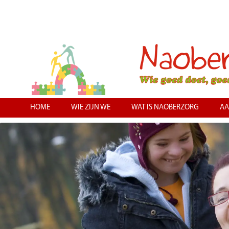
HOME
WIE ZIJN WE
WAT IS NAOBERZORG
AA