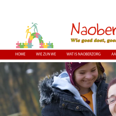
HOME
WIE ZIJN WE
WAT IS NAOBERZORG
AA