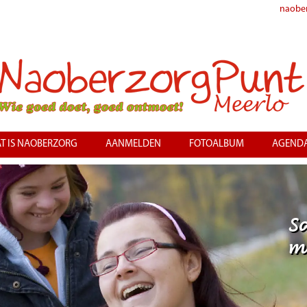
naobe
T IS NAOBERZORG
AANMELDEN
FOTOALBUM
AGEND
S
m