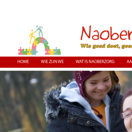
HOME
WIE ZIJN WE
WAT IS NAOBERZORG
AA